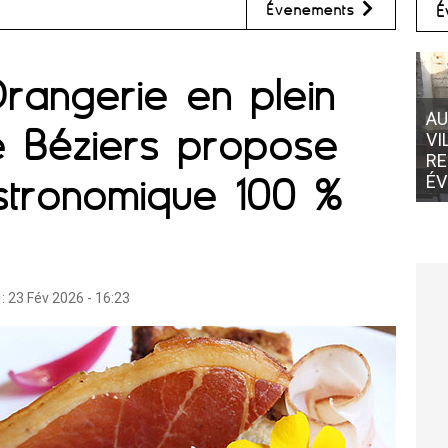
Évènements
É
Orangerie en plein
AUBERGE DE L'ABBAYE
de Béziers propose
VILLEMAGNE L'ARGENTIÈRE
RESTAURANT POUR VOS
istronomique 100 %
ÉVÈNEMENTS
 :
23 Fév 2026 - 16:23