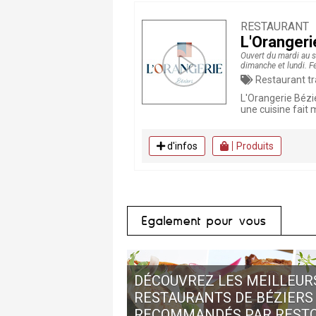
RESTAURANT
L'Orangeri
Ouvert du mardi au 
dimanche et lundi. F
Restaurant traditionnel , Restaurant, Fait Maiso
L'Orangerie Bézie
une cuisine fait 
d'infos
Produits
Egalement pour vous
DÉCOUVREZ LES MEILLEUR
RESTAURANTS DE BÉZIERS
RECOMMANDÉS PAR REST