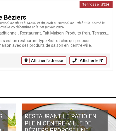
Terrasse d'Été
e Béziers
samedi de 8h30 à 14h30 et du jeudi au samedi de 19h à 22h. Fermé le
ermé le 25 décembre et le 1er janvier 2026
n, Produits frais, Terrasse, Burger, Grillades, Poissons et Coquillages, Tapas, Brasserie, Animaux bienvenus, Cuisine française, Bistronomique, Livraison à domicile, Plats à emporter, Click & Collect
rs est un restaurant type Bistrot chic qui propose
maison avec des produits de saison en centre-ville.
Afficher l'adresse
Afficher le N°
S
RESTAURANT LE PATIO EN
PLEIN CENTRE-VILLE DE
O
BÉZIERS PROPOSE UNE