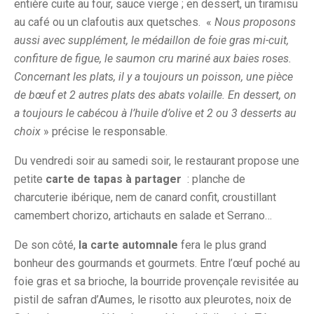
entière cuite au four, sauce vierge ; en dessert, un tiramisu
au café ou un clafoutis aux quetsches. «
Nous proposons
aussi avec supplément, le médaillon de foie gras mi-cuit,
confiture de figue, le saumon cru mariné aux baies roses.
Concernant les plats, il y a toujours un poisson, une pièce
de bœuf et 2 autres plats des abats volaille. En dessert, on
a toujours le cabécou à l’huile d’olive et 2 ou 3 desserts au
choix
» précise le responsable.
Du vendredi soir au samedi soir, le restaurant propose une
petite
carte de tapas à partager
: planche de
charcuterie ibérique, nem de canard confit, croustillant
camembert chorizo, artichauts en salade et Serrano…
De son côté,
la carte automnale
fera le plus grand
bonheur des gourmands et gourmets. Entre l’œuf poché au
foie gras et sa brioche, la bourride provençale revisitée au
pistil de safran d’Aumes, le risotto aux pleurotes, noix de