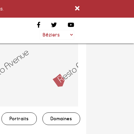
s.
Portraits
Domaines