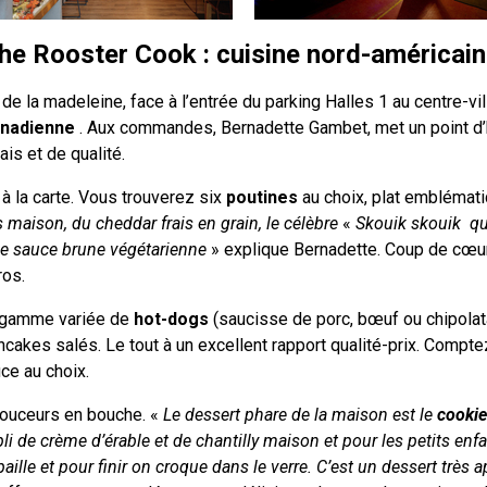
he Rooster Cook : cuisine nord-américai
e la madeleine, face à l’entrée du parking Halles 1 au centre-vil
anadienne
. Aux commandes, Bernadette Gambet, met un point d’
ais et de qualité.
à la carte. Vous trouverez six
poutines
au choix, plat emblémat
 maison, du cheddar frais en grain, le célèbre
«
Skouik skouik qui
se sauce brune végétarienne
» explique Bernadette. Coup de cœur
ros.
 gamme variée de
hot-dogs
(saucisse de porc, bœuf ou chipolat
ancakes salés. Le tout à un excellent rapport qualité-prix. Comp
uce au choix.
douceurs en bouche. «
Le dessert phare de la maison est le
cookie
i de crème d’érable et de chantilly maison et pour les petits enfan
ille et pour finir on croque dans le verre. C’est un dessert très 