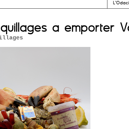
L'Odac
quillages à emporter V
illages