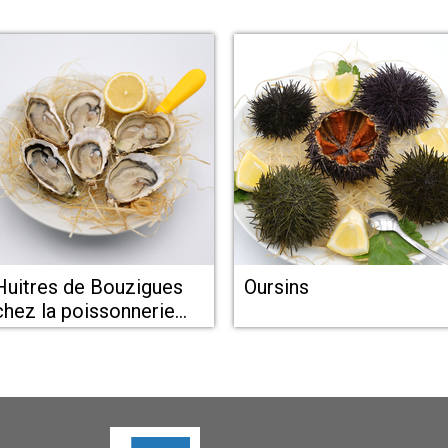
Huitres de Bouzigues
Oursins
chez la poissonnerie
L'Odacieuse à Valras
Plage