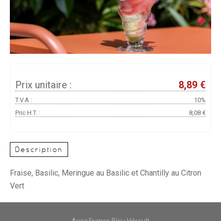
Prix unitaire :
8,89 €
T.V.A :
10%
Pric H.T. :
8,08 €
Description
Fraise, Basilic, Meringue au Basilic et Chantilly au Citron
Vert
Avec France Bleu Hérault