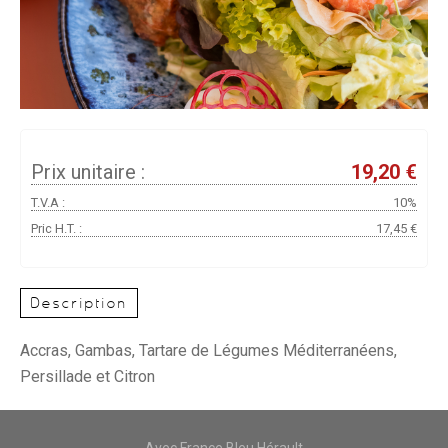
Prix unitaire :
19,20 €
T.V.A :
10%
Pric H.T. :
17,45 €
Description
Accras, Gambas, Tartare de Légumes Méditerranéens,
Persillade et Citron
Avec France Bleu Hérault