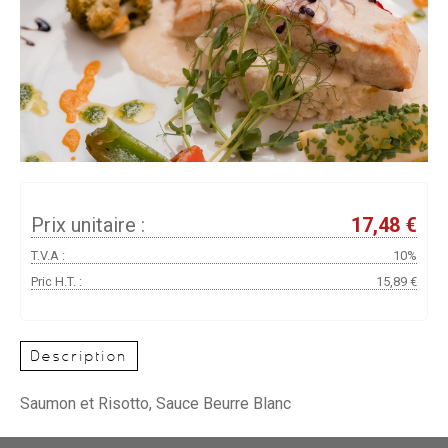
Prix unitaire :
17,48 €
T.V.A :
10%
Pric H.T. :
15,89 €
Description
Saumon et Risotto, Sauce Beurre Blanc